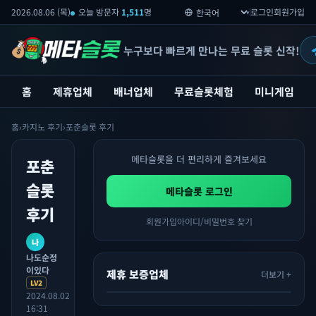
2026.08.06
(
목
)
오늘 방문자
1,511
명
로그인
회원가입
누구보다 빠르게 만나는 무료 슬롯 신작!
홈
제휴업체
배너업체
무료슬롯체험
미니게임
홈
›
카지노 후기
›
포춘슬롯 후기
메타슬롯을 더 편리하게 즐겨보세요
포춘
슬롯
메타슬롯 로그인
후기
회원가입
아이디/비밀번호 찾기
나
나도순정
이있다
제휴 보증업체
더보기 +
보증금 5천만 예치
LV
2
2024.08.02
16:31