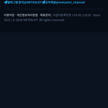
텔레그램 문의
@METASLOT
공지채널
@metaslot_channel
이용약관
·
개인정보처리방침
·
제휴문의
|
사업자등록번호
110-82-13520
·
Since
2021
|
©
2026
METASLOT
.
All rights reserved.