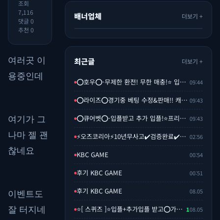
조회
7,116
배너업체
더보기 +
댓글 0
추천 0
여러곳 이
최근글
더보기 +
용중인데
⭕호우⭕-무제한 환전! 무한 매충!⭐ 입플받고 추가보너스까지 !!
09:44
⭕라이즈⭕경기중 베팅 수정&판매!! 캐시아웃!!⭐입플+입플 대박혜택!
09:43
⭕큐어벳⭕-입플받고 추가 입플!⭐프리매치/인플레이 동시베팅!!
09:43
여기가 그
나마 젤 괜
⚡오즈코리아⚡10년무사고✔️검증완료✔️토지노✔️첫충10%✔️
02:56
찮네요
KBC GAME
00:54
후기 KВС GAME
00:51
후기 KВС GAME
08.05
이벤트도
⭐[ 스퀴즈 ]⭐입플+추가입플 받고⭕가입승인으로 5000깊티 2번지급!!
잘 터지네
1
08.05