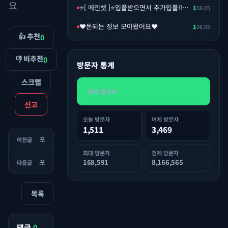
요
⭐[ 메인벳 ]⭐입플받으면서 추가입플!!⭕신규가입 5000깊티!!
1
08.05
❤️돈되는 정보 모아왔어요❤️
1
08.05
👍
추천
0
👎
비추천
0
방문자 통계
스크랩
14
현재 접속자
신고
오늘 방문자
어제 방문자
1,511
3,469
포춘슬롯 후기
이전글
최대 방문자
전체 방문자
포춘슬롯 후기
168,591
8,166,565
다음글
목록
댓글
0