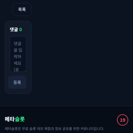
목록
댓글
0
등록
메타
슬롯
19
메타슬롯은 무료 슬롯 데모 체험과 정보 공유를 위한 커뮤니티입니다.