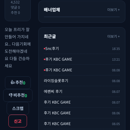
4,532
댓글 0
배너업체
더보기 +
추천 0
오늘 프리가 잘
최근글
더보기 +
안들어 가지네
요.. 다음기회에
Snc후기
18:35
도전해야겠네
요 다들 건승하
후기 KВС GAME
13:21
세요
후기 KВС GAME
08.08
라이징슬롯후기
08.08
👍
추천
0
에쎈씨 후기
08.07
👎
비추천
0
후기 KВС GAME
08.07
스크랩
후기 KВС GAME
08.06
신고
후기 KВС GAME
08.05