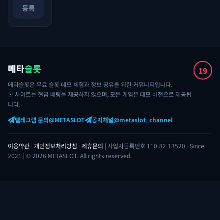
등록
메타
슬롯
19
메타슬롯은 무료 슬롯 데모 체험과 정보 공유를 위한 커뮤니티입니다.
본 사이트는 현금 베팅을 제공하지 않으며, 모든 게임은 데모 버전으로 제공됩
니다.
텔레그램 문의
@METASLOT
공지채널
@metaslot_channel
이용약관
·
개인정보처리방침
·
제휴문의
|
사업자등록번호
110-82-13520
·
Since
2021
|
©
2026
METASLOT
.
All rights reserved.