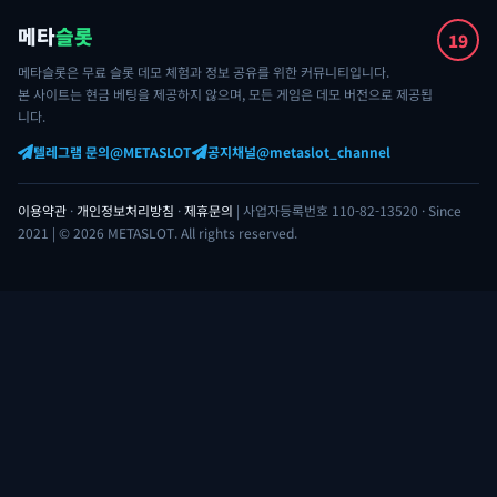
메타
슬롯
19
메타슬롯은 무료 슬롯 데모 체험과 정보 공유를 위한 커뮤니티입니다.
본 사이트는 현금 베팅을 제공하지 않으며, 모든 게임은 데모 버전으로 제공됩
니다.
텔레그램 문의
@METASLOT
공지채널
@metaslot_channel
이용약관
·
개인정보처리방침
·
제휴문의
|
사업자등록번호
110-82-13520
·
Since
2021
|
©
2026
METASLOT
.
All rights reserved.