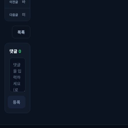
바오슬롯
이전글
미스터xxx 후기
다음글
목록
댓글
0
등록