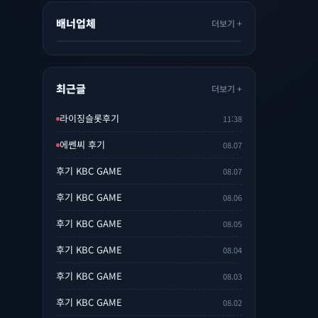
배너업체
더보기 +
최근글
더보기 +
라이징슬롯후기
11:38
에쎈씨 후기
08.07
후기 KВС GAME
08.07
후기 KВС GAME
08.06
후기 KВС GAME
08.05
후기 KВС GAME
08.04
후기 KВС GAME
08.03
후기 KВС GAME
08.02