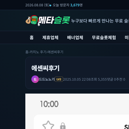
2026.08.08
(
토
)
오늘 방문자
3,679
명
누구보다 빠르게 만나는 무료 슬
홈
제휴업체
배너업체
무료슬롯체험
미
홈
›
카지노 후기
›
에센씨후기
에센씨후기
드드노노기
2025.10.05 22:08
조회 5,355
댓글 0
추천 0
드
LV
2