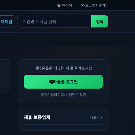
로그인
회원가입
공지채널
검색
메타슬롯을 더 편리하게 즐겨보세요
메타슬롯 로그인
회원가입
아이디/비밀번호 찾기
제휴 보증업체
더보기 +
보증금 5천만 예치