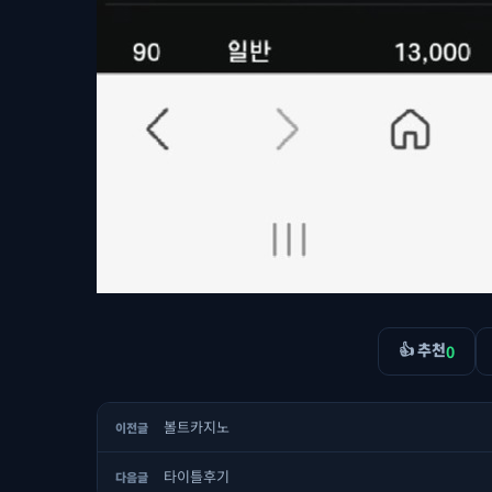
👍
추천
0
볼트카지노
이전글
타이틀후기
다음글