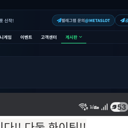
롯 신작!
텔레그램 문의
@METASLOT
니게임
이벤트
고객센터
게시판