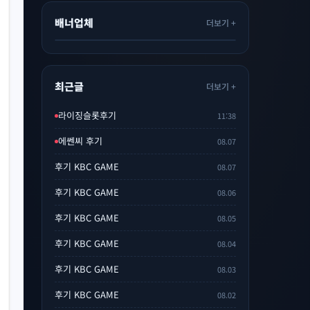
배너업체
더보기 +
최근글
더보기 +
라이징슬롯후기
11:38
에쎈씨 후기
08.07
후기 KВС GAME
08.07
후기 KВС GAME
08.06
후기 KВС GAME
08.05
후기 KВС GAME
08.04
후기 KВС GAME
08.03
후기 KВС GAME
08.02