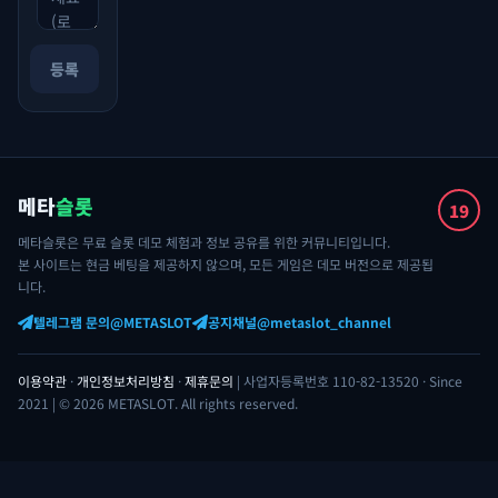
등록
메타
슬롯
19
메타슬롯은 무료 슬롯 데모 체험과 정보 공유를 위한 커뮤니티입니다.
본 사이트는 현금 베팅을 제공하지 않으며, 모든 게임은 데모 버전으로 제공됩
니다.
텔레그램 문의
@METASLOT
공지채널
@metaslot_channel
이용약관
·
개인정보처리방침
·
제휴문의
|
사업자등록번호
110-82-13520
·
Since
2021
|
©
2026
METASLOT
.
All rights reserved.