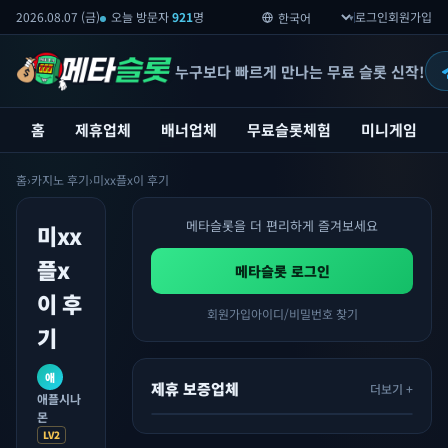
2026.08.07
(
금
)
오늘 방문자
921
명
로그인
회원가입
누구보다 빠르게 만나는 무료 슬롯 신작!
홈
제휴업체
배너업체
무료슬롯체험
미니게임
홈
›
카지노 후기
›
미xx플x이 후기
메타슬롯을 더 편리하게 즐겨보세요
미xx
플x
메타슬롯 로그인
이 후
회원가입
아이디/비밀번호 찾기
기
애
제휴 보증업체
더보기 +
보증금 5천만 예치
애플시나
몬
LV
2