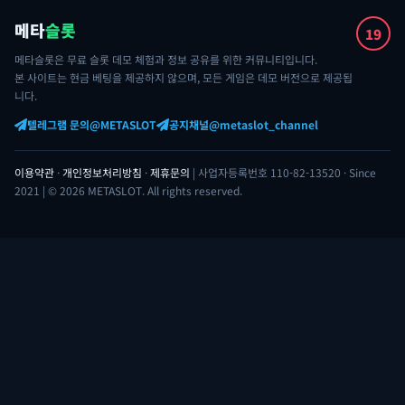
메타
슬롯
19
메타슬롯은 무료 슬롯 데모 체험과 정보 공유를 위한 커뮤니티입니다.
본 사이트는 현금 베팅을 제공하지 않으며, 모든 게임은 데모 버전으로 제공됩
니다.
텔레그램 문의
@METASLOT
공지채널
@metaslot_channel
이용약관
·
개인정보처리방침
·
제휴문의
|
사업자등록번호
110-82-13520
·
Since
2021
|
©
2026
METASLOT
.
All rights reserved.