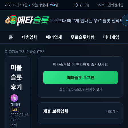
2026.08.09
(
일
)
오늘 방문자
794
명
로그인
회원가입
누구보다 빠르게 만나는 무료 슬롯 신작!
홈
제휴업체
배너업체
무료슬롯체험
미니게임
홈
›
카지노 후기
›
미플슬롯후기
메타슬롯을 더 편리하게 즐겨보세요
미플
슬롯
메타슬롯 로그인
후기
회원가입
아이디/비밀번호 찾기
해
해삐행
LV
2
제휴 보증업체
더보기 +
보증금 5천만 예치
2022.07.16
07:00
조회