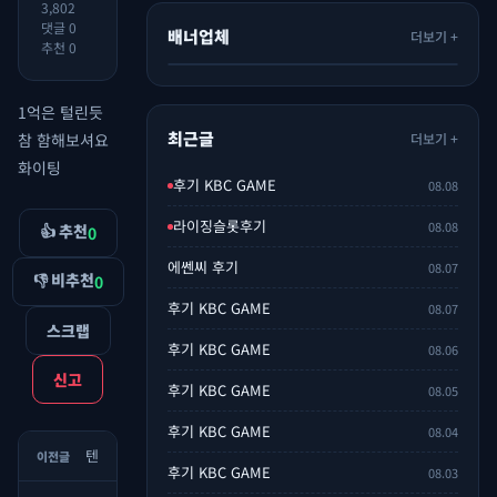
3,802
댓글 0
배너업체
더보기 +
추천 0
1억은 털린듯
최근글
더보기 +
참 함해보셔요
화이팅
후기 KВС GAME
08.08
라이징슬롯후기
08.08
👍
추천
0
에쎈씨 후기
08.07
👎
비추천
0
후기 KВС GAME
08.07
스크랩
후기 KВС GAME
08.06
신고
후기 KВС GAME
08.05
후기 KВС GAME
08.04
텐카지노후기
이전글
후기 KВС GAME
08.03