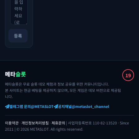
등록
메타
슬롯
19
메타슬롯은 무료 슬롯 데모 체험과 정보 공유를 위한 커뮤니티입니다.
본 사이트는 현금 베팅을 제공하지 않으며, 모든 게임은 데모 버전으로 제공됩
니다.
텔레그램 문의
@METASLOT
공지채널
@metaslot_channel
이용약관
·
개인정보처리방침
·
제휴문의
|
사업자등록번호
110-82-13520
·
Since
2021
|
©
2026
METASLOT
.
All rights reserved.