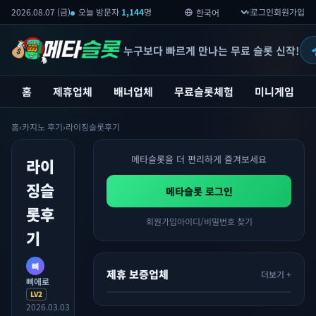
2026.08.07
(
금
)
오늘 방문자
1,144
명
로그인
회원가입
누구보다 빠르게 만나는 무료 슬롯 신작!
홈
제휴업체
배너업체
무료슬롯체험
미니게임
홈
›
카지노 후기
›
라이징슬롯후기
메타슬롯을 더 편리하게 즐겨보세요
라이
징슬
메타슬롯 로그인
롯후
회원가입
아이디/비밀번호 찾기
기
삐
제휴 보증업체
더보기 +
보증금 5천만 예치
삐에로
LV
2
2026.03.03