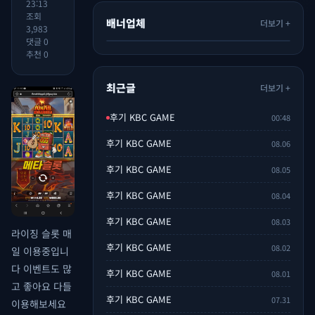
23:13
조회
배너업체
더보기 +
3,983
댓글 0
추천 0
최근글
더보기 +
후기 KВС GAME
00:48
후기 KВС GAME
08.06
후기 KВС GAME
08.05
후기 KВС GAME
08.04
후기 KВС GAME
08.03
라이징 슬롯 매
후기 KВС GAME
08.02
일 이용중입니
다 이벤트도 많
후기 KВС GAME
08.01
고 좋아요 다들
후기 KВС GAME
07.31
이용해보세요