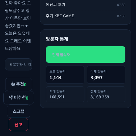
진짜 좋아요 그
에쎈씨 후기
07.30
림도잘주고 항
후기 KВС GAME
07.30
상 이득만 보면
좋겠지만ㅠㅜ
오늘은 잃었네
방문자 통계
요 그래도 이벤
트많아요
10
현재 접속자
📎
Screenshot_20260303-231055_Samsung Internet.jpg
377.7KB
·
다운로드 2
오늘 방문자
어제 방문자
1,144
3,097
👍
추천
0
최대 방문자
전체 방문자
168,591
8,169,259
👎
비추천
0
스크랩
신고