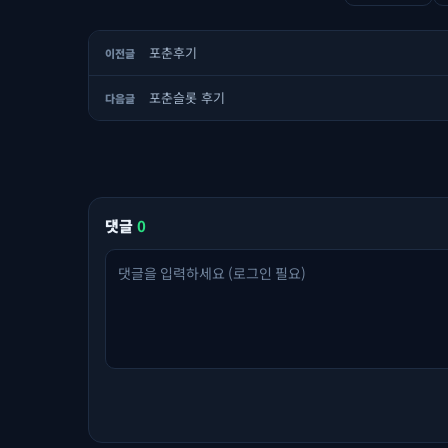
포춘후기
이전글
포춘슬롯 후기
다음글
댓글
0