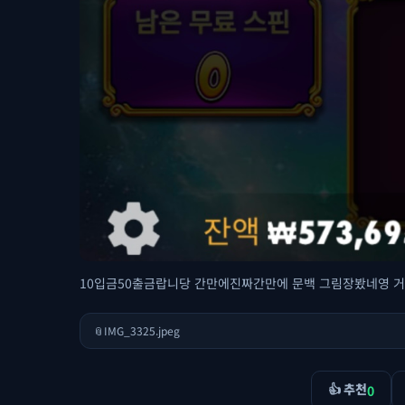
10입금50출금랍니당 간만에진짜간만에 문백 그림장봤네영 
📎
IMG_3325.jpeg
👍
추천
0