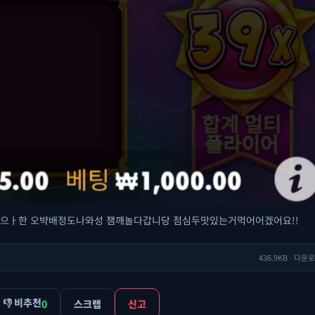
거으ㅏ한 오뱍배정도나와성 잼깨놀다갑니당 점심두맛있는거먹어어겠어요!!
436.9KB
·
다운로
👎
비추천
0
스크랩
신고