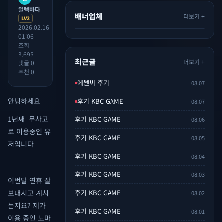
일렉바다
배너업체
더보기 +
LV
2
2026.02.16
01:06
조회
3,695
최근글
더보기 +
댓글 0
추천 0
에쎈씨 후기
08.07
안녕하세요
후기 KВС GAME
08.07
1년째 무사고
후기 KВС GAME
08.06
로 이용중인 유
후기 KВС GAME
08.05
저입니다
후기 KВС GAME
08.04
후기 KВС GAME
08.03
이번달 연휴 잘
보내시고 계시
후기 KВС GAME
08.02
는지요? 제가
후기 KВС GAME
08.01
이용 중인 노마