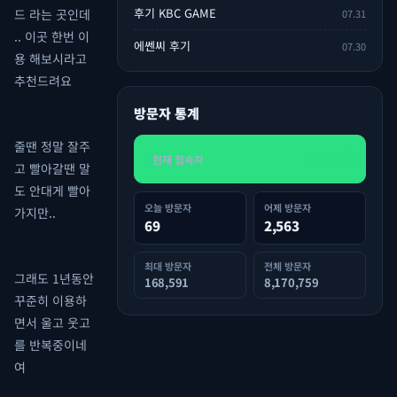
후기 KВС GAME
드 라는 곳인데
07.31
.. 이곳 한번 이
에쎈씨 후기
07.30
용 해보시라고
추천드려요
방문자 통계
줄땐 정말 잘주
12 (1)
현재 접속자
고 빨아갈땐 말
도 안대게 빨아
오늘 방문자
어제 방문자
가지만..
69
2,563
최대 방문자
전체 방문자
그래도 1년동안
168,591
8,170,759
꾸준히 이용하
면서 울고 웃고
를 반복중이네
여