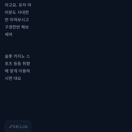
라고요. 유저 여
러분도 사대한
번 마쳐보시고
구경한번 해보
세여
슬롯 카지노 스
포츠 등등 취향
에 맞게 이용하
시면 대요
🔗
https://nmd-8282.com/
조회 2,116