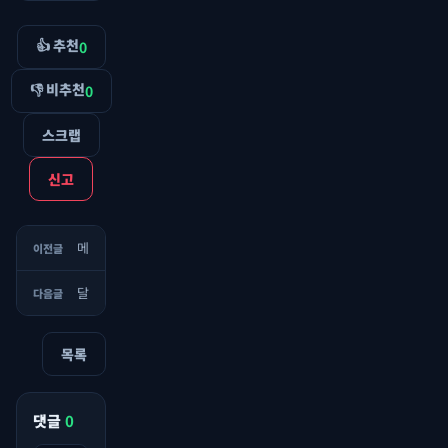
👍
추천
0
👎
비추천
0
스크랩
신고
메가후기입니다
이전글
달달한하루
다음글
목록
댓글
0