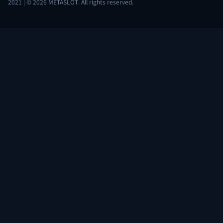
2021
|
©
2026
METASLOT
.
All rights reserved.