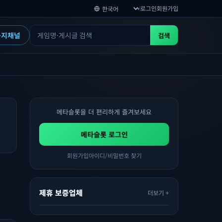
로그인
회원가입
공지채널
검색
메타슬롯을 더 편리하게 즐겨보세요
메타슬롯 로그인
회원가입
아이디/비밀번호 찾기
제휴 보증업체
더보기 +
보증금 5천만 예치