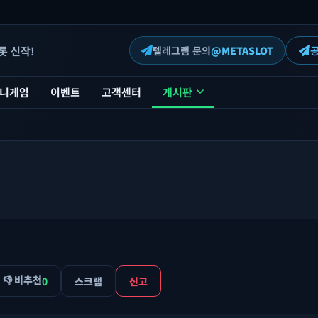
롯 신작!
텔레그램 문의
@METASLOT
니게임
이벤트
고객센터
게시판
👎
비추천
0
스크랩
신고