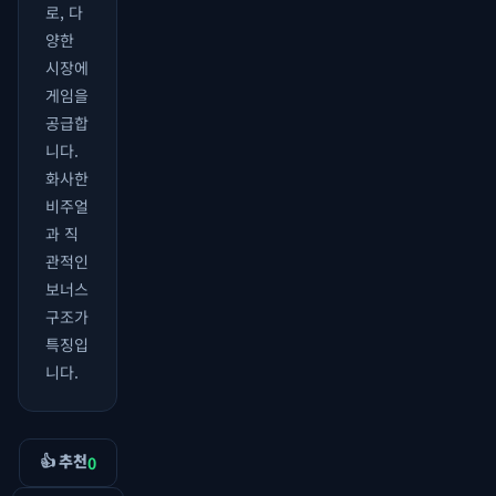
로, 다
양한
시장에
게임을
공급합
니다.
화사한
비주얼
과 직
관적인
보너스
구조가
특징입
니다.
👍
추천
0