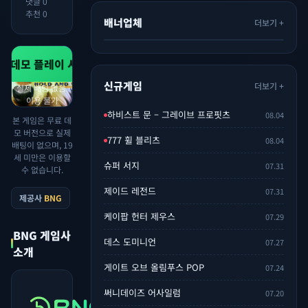
댓글 0
추천 0
배너업체
더보기 +
▶ 데모 플레이 시작
신규게임
더보기 +
모 · 실제 배팅 없음 · 19세 미만
이용 불가
하비스트 문 – 그레이브 프로핏츠
08.04
본 게임은 무료 데
모 버전으로 실제
777 휠 블리츠
08.04
배팅이 없으며, 19
세 미만은 이용할
슈퍼 서지
07.31
수 없습니다.
제이드 레전드
07.31
제공사
BNG
케이팝 헌터 제우스
07.29
BNG 게임사
데스 도미니언
07.27
소개
게이트 오브 올림푸스 POP
07.24
써니데이즈 어사일럼
BNG
07.20