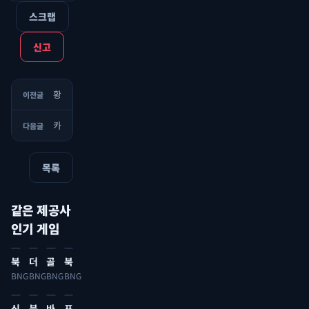
스크랩
신고
황금 알
이전글
카이센 웰스 홀드 앤 윈
다음글
목록
같은 제공사
인기 게임
북
북 오브 썬 멀티찬스
더
더 킹 어브 히어로즈
골
골드 익스프레스 홀드 앤드 윈
북
북 오브 썬 초이스
오
킹
드
오
BNG
BNG
BNG
BNG
브
어
익
브
썬
브
스
썬
신
신의 사원 딜럭스
북
북 오브 위자드
바
바이킹스 신의 골드
포
포이즌 애플 2