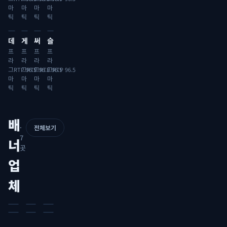
마
문
마
츠
마
마
전
틱
틱
틱
틱
–
드
그
레
데
데스 도미니언
게이
게이트 오브 올림푸스 POP
써
써니데이즈 어사일럼
슬
슬리핑 드래곤 울트라 다크
이
스
트 오
니
리
프
프
프
프
브
도
브 올
데
핑
라
라
라
라
프
미
림푸
이
드
그
그
그
그
RTP 96.5
RTP 96.5
RTP 96.5
RTP 96.5
로
마
니
마
스
마
즈
마
래
핏
틱
틱
틱
틱
언
POP
어
곤
츠
03
사
울
일
트
럼
라
배
다
·
전체보기
크
7
너
곳
업
체
[슬
[스포
[AI
[슬
[스포
[AI
[크
[크
[크
[크
[크
[크
롯]
츠전
로
롯]
츠전
로