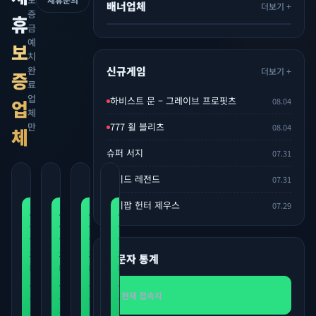
배너업체
더보기 +
우
로
스
이
세
제
여
증
휴
스
얄
웨
캔
스
우
왕
금
맥
이
디
링
스
예
보
스
스
링
크
와
치
웨
크
&
일
완
신규게임
더보기 +
증
이
&
머
드
료
머
지
링
업
지
하비스트 문 – 그레이브 프로핏츠
08.04
업
크
체
&
만
777 휠 블리츠
08.04
머
체
지
만 예치
증금 5천만 예치
보증금 5천만 예치
보증금 5천만 예치
슈퍼 서지
07.31
포
미
바
라
제이드 레전드
07.31
포춘슬롯
미스터플레이
바오 슬롯 & 스포츠
라이징 슬롯
춘
스
오
이
슬
터
슬
징
케이팝 헌터 제우스
07.29
보
보
보
보
롯
플
롯
슬
증
증
증
증
레
&
롯
업
업
업
업
이
스
체
체
체
체
포
방문자 통계
바
바
바
바
츠
로
로
로
로
35
현재 접속자
가
가
가
가
기
기
기
기